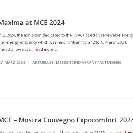
Maxima at MCE 2024
MCE 2024, the exhibition dedicated to the HVAC+R sector, renewable energ
and energy efficiency which was held in Milan from 12 to 15 March 2024,
ended a few days...
read more →
27. MÄRZ 2024
AKTUELLES
,
MESSEN UND VERANSTALTUNGEN
MCE – Mostra Convegno Expocomfort 202
We are pleased to announce that Maxima will attend 43° Mostra...
read mo