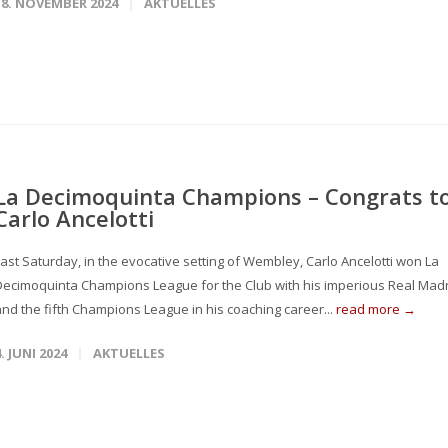
18. NOVEMBER 2024
AKTUELLES
La Decimoquinta Champions – Congrats t
Carlo Ancelotti
Last Saturday, in the evocative setting of Wembley, Carlo Ancelotti won La
Decimoquinta Champions League for the Club with his imperious Real Mad
and the fifth Champions League in his coaching career...
read more →
4. JUNI 2024
AKTUELLES