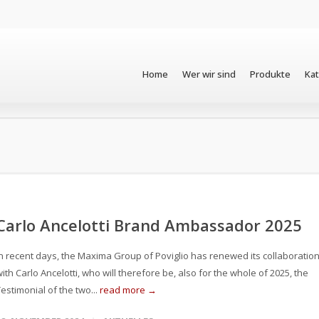
Home
Wer wir sind
Produkte
Ka
Carlo Ancelotti Brand Ambassador 2025
In recent days, the Maxima Group of Poviglio has renewed its collaboratio
ith Carlo Ancelotti, who will therefore be, also for the whole of 2025, the
estimonial of the two...
read more →