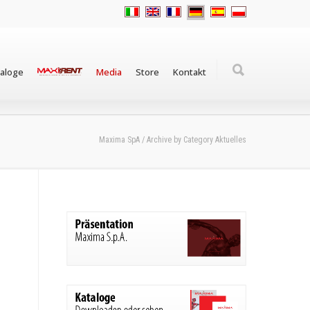
taloge
Media
Store
Kontakt
Maxima SpA
/
Archive by Category Aktuelles
n