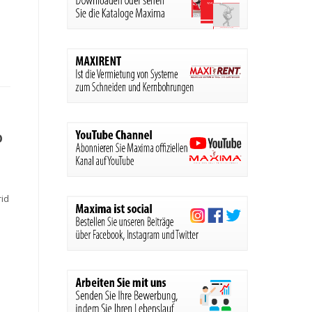
o
rid