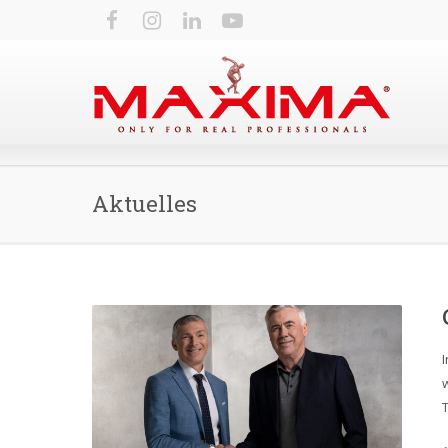
Aktuelles
w
T