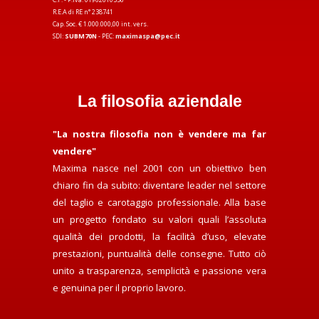
R.E.A di RE n° 238741
Cap. Soc. € 1.000.000,00 int. vers.
SDI:
SUBM70N
- PEC:
maximaspa@pec.it
La filosofia aziendale
"La nostra filosofia non è vendere ma far
vendere"
Maxima nasce nel 2001 con un obiettivo ben
chiaro fin da subito: diventare leader nel settore
del taglio e carotaggio professionale. Alla base
un progetto fondato su valori quali l’assoluta
qualità dei prodotti, la facilità d’uso, elevate
prestazioni, puntualità delle consegne. Tutto ciò
unito a trasparenza, semplicità e passione vera
e genuina per il proprio lavoro.