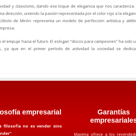
vidad y clasicismo, dando ese toque de elegancia que nos caracteriza.
a dirección, uniendo la pasión representada por el color rojo a la elegan
cóbolo de Mirón: representa un modelo de perfección artística y atléti
empresa.
y el empuje hacia el futuro. El eslogan “discos para campeones” ha sido 
s, ya que en el primer período de actividad la sociedad se dedic
losofía empresarial
Garantías
empresariale
a filosofía no es vender sino
ender"
Maxima ofrece a los revended