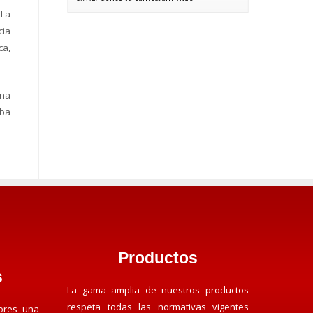
 La
cia
ca,
una
aba
Productos
s
La gama amplia de nuestros productos
respeta todas las normativas vigentes
ores una