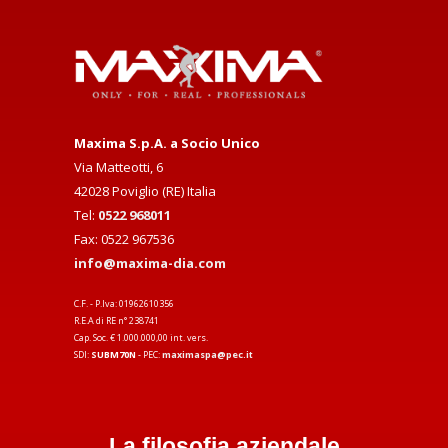
Maxima S.p.A. a Socio Unico
Via Matteotti, 6
42028 Poviglio (RE) Italia
Tel:
0522 968011
Fax: 0522 967536
info@maxima-dia.com
C.F. - P.Iva: 01962610356
R.E.A di RE n° 238741
Cap. Soc. € 1.000.000,00 int. vers.
SDI:
SUBM70N
- PEC:
maximaspa@pec.it
La filosofia aziendale