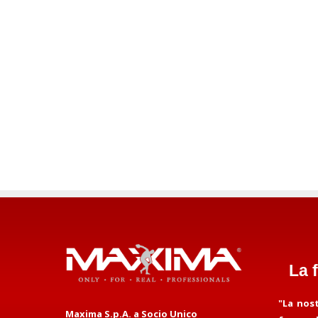
La 
"La nos
Maxima S.p.A. a Socio Unico