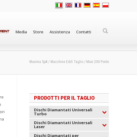
Media
Store
Assistenza
Contatti
Maxima SpA
/
Macchine Edili Taglio
/
Maxi 200 Ponte
re
PRODOTTI PER IL TAGLIO
o
Dischi Diamantati Universali
ori
Turbo
ina
Dischi Diamantati Universali
Laser
Dischi Diamantati per