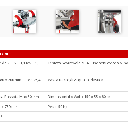
TECNICHE
 da 230 V – 1,1 Kw – 1,5
Testata Scorrevole su 4 Cuscinetti d’Acciaio In
80 o 200 mm – Foro 25,4
Vasca Raccogli Acqua in Plastica
nica Passata Max 50 mm
Dimensioni (Lx WxH): 150 x 55 x 80 cm
Max 750 mm
Peso: 50 Kg
5°