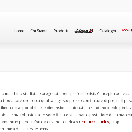
Home
Chi Siamo
Prodotti
Cataloghi
na macchina studiata e progettata per i professionisti. Concepita per esse
a il posatore che cerca qualità e giusto prezzo con finiture di pregio. Il pes
facilmente trasportabile e le dimensioni contenute la rendono ideale per lav
e piccole ma robuste ruote sono fissate sulla parte posteriore della macch
tamenti in piano. È fornita di serie con disco
Cer Rosa Turbo
, il top di
ceramica della linea Maxima.