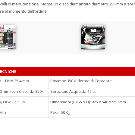
ervalli di manutenzione. Monta un disco diamantato diametro 350 mm a scel
are al momento dell’ordine.
TECNICHE
 – Foro 25,4 mm
Pavimax 350 è dotata di Contaore
20 mm (con disco da 350)
Serbatoio Acqua da 12 Lt
1 Kw – 5,5 CV
Dimensioni (L x W x H): 925 x 548 x 950 mm
 Min
Peso 68 Kg