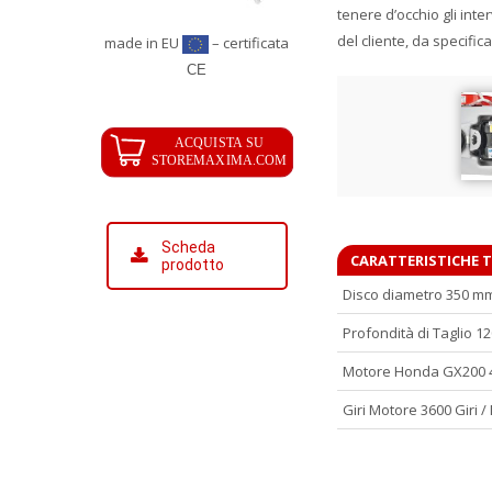
tenere d’occhio gli int
del cliente, da specific
made in EU
– certificata
CE
Scheda
CARATTERISTICHE 
prodotto
Disco diametro 350 mm
Profondità di Taglio 1
Motore Honda GX200 4,
Giri Motore 3600 Giri /