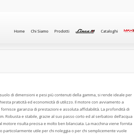
Home
Chi Siamo
Prodotti
Cataloghi
asuolo di dimensioni e pesi più contenuti della gamma, si rende ideale per
ichiesta praticità ed economicità di utilizzo. Il motore con avviamento a
ornisce garanzia di prestazioni e assoluta affidabilità. La profondità di
cm. Robusta e stabile, grazie al suo passo corto ed al serbatoio dell’acqua
 motore risulta precisa e molto ben bilanciata. La macchina viene fornita
 particolarmente utile per chi noleggia o per chi semplicemente vuole