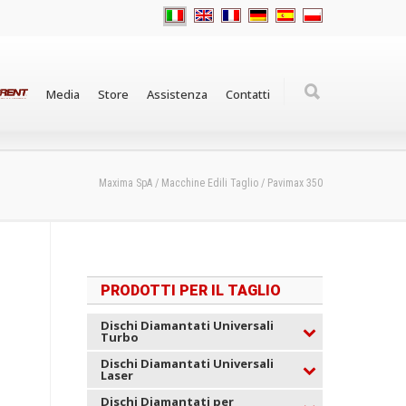
Media
Store
Assistenza
Contatti
Maxima SpA
/
Macchine Edili Taglio
/
Pavimax 350
PRODOTTI PER IL TAGLIO
Dischi Diamantati Universali
Turbo
Dischi Diamantati Universali
Laser
Dischi Diamantati per