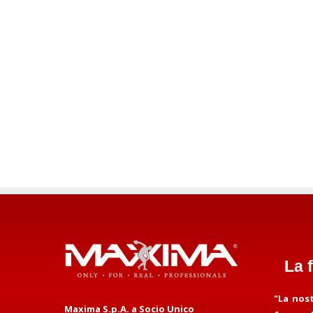
La 
"La nos
Maxima S.p.A. a Socio Unico