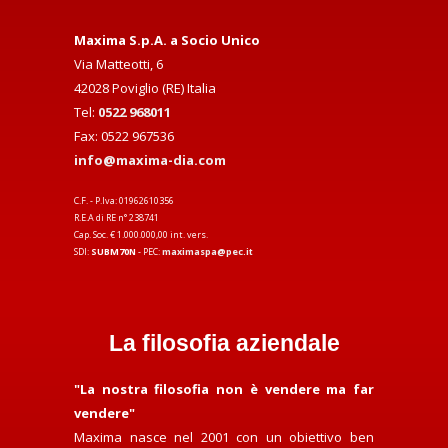
Maxima S.p.A. a Socio Unico
Via Matteotti, 6
42028 Poviglio (RE) Italia
Tel:
0522 968011
Fax: 0522 967536
info@maxima-dia.com
C.F. - P.Iva: 01962610356
R.E.A di RE n° 238741
Cap. Soc. € 1.000.000,00 int. vers.
SDI:
SUBM70N
- PEC:
maximaspa@pec.it
La filosofia aziendale
"La nostra filosofia non è vendere ma far
vendere"
Maxima nasce nel 2001 con un obiettivo ben