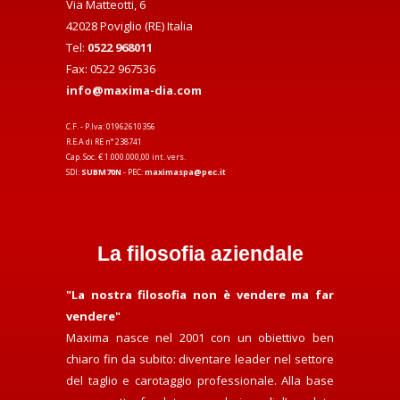
Via Matteotti, 6
42028 Poviglio (RE) Italia
Tel:
0522 968011
Fax: 0522 967536
info@maxima-dia.com
C.F. - P.Iva: 01962610356
R.E.A di RE n° 238741
Cap. Soc. € 1.000.000,00 int. vers.
SDI:
SUBM70N
- PEC:
maximaspa@pec.it
La filosofia aziendale
"La nostra filosofia non è vendere ma far
vendere"
Maxima nasce nel 2001 con un obiettivo ben
chiaro fin da subito: diventare leader nel settore
del taglio e carotaggio professionale. Alla base