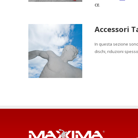
CE
.
Accessori T
In questa sezione sono 
dischi, riduzioni spesso