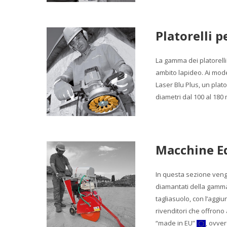
Platorelli p
La gamma dei platorelli
ambito lapideo. Ai model
Laser Blu Plus, un plato
diametri dal 100 al 180
Macchine Ed
In questa sezione vengo
diamantati della gamma 
tagliasuolo, con l’aggiu
rivenditori che offrono 
“made in EU”
, ovver