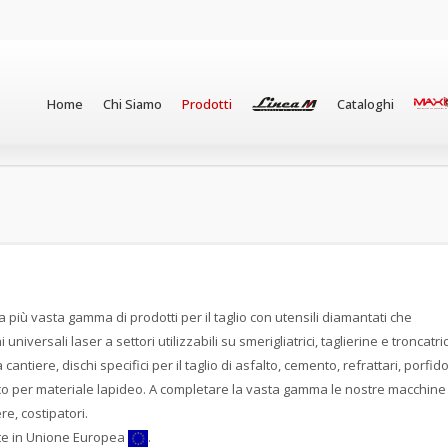
Home
Chi Siamo
Prodotti
Cataloghi
a più vasta gamma di prodotti per il taglio con utensili diamantati che
versali laser a settori utilizzabili su smerigliatrici, taglierine e troncatric
cantiere, dischi specifici per il taglio di asfalto, cemento, refrattari, porfido
fico per materiale lapideo. A completare la vasta gamma le nostre macchine
ere, costipatori.
te in Unione Europea
.