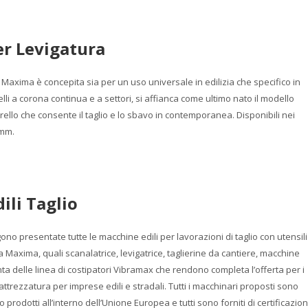
er Levigatura
 Maxima è concepita sia per un uso universale in edilizia che specifico in
li a corona continua e a settori, si affianca come ultimo nato il modello
rello che consente il taglio e lo sbavo in contemporanea. Disponibili nei
 mm.
ili Taglio
no presentate tutte le macchine edili per lavorazioni di taglio con utensili
Maxima, quali scanalatrice, levigatrice, taglierine da cantiere, macchine
nta delle linea di costipatori Vibramax che rendono completa l’offerta per i
attrezzatura per imprese edili e stradali. Tutti i macchinari proposti sono
o prodotti all’interno dell’Unione Europea e tutti sono forniti di certificazio