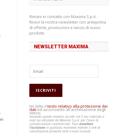
Rimani in contatto con Maxima S.p.A.
Ricevi la nostra newsletter con anteprima
di offerte, promozioni e lancio di nuovi
prodotti.
e
a
NEWSLETTER MAXIMA
.
Ho letto il
testo relativo alla protezione dei
dati
ed acconsento all'archiviazione degli
,
stessi.
Inviando questo modulo, accetti che il tuo indirizzo e-
mm
mail sia utilizzato da Maxima S.p.A. per l'invio di
comunicazione commerciale. Puoi
annullare
l'iscrizione
in qualsiasi momento tramite il link di
cancellazione presente nelle e-mail ricevute.