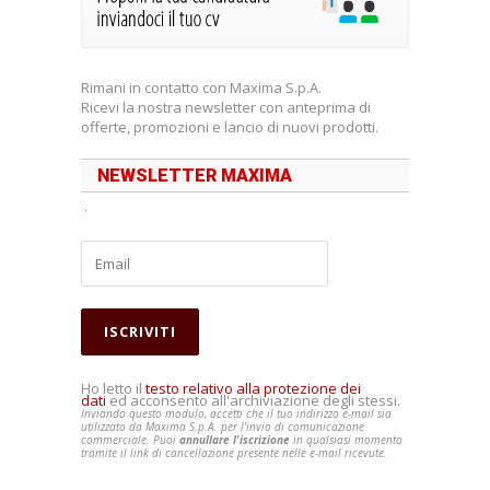
Rimani in contatto con Maxima S.p.A.
Ricevi la nostra newsletter con anteprima di
offerte, promozioni e lancio di nuovi prodotti.
NEWSLETTER MAXIMA
.
Ho letto il
testo relativo alla protezione dei
dati
ed acconsento all'archiviazione degli stessi.
Inviando questo modulo, accetti che il tuo indirizzo e-mail sia
utilizzato da Maxima S.p.A. per l'invio di comunicazione
commerciale. Puoi
annullare l'iscrizione
in qualsiasi momento
tramite il link di cancellazione presente nelle e-mail ricevute.