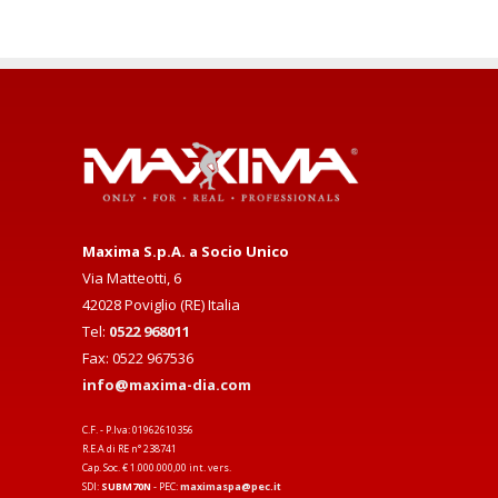
Maxima S.p.A. a Socio Unico
Via Matteotti, 6
42028 Poviglio (RE) Italia
Tel:
0522 968011
Fax: 0522 967536
info@maxima-dia.com
C.F. - P.Iva: 01962610356
R.E.A di RE n° 238741
Cap. Soc. € 1.000.000,00 int. vers.
SDI:
SUBM70N
- PEC:
maximaspa@pec.it