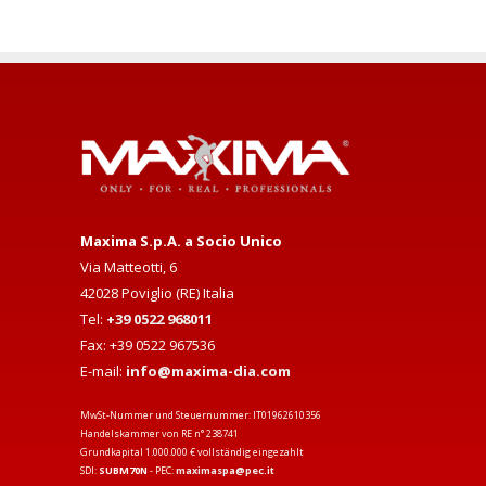
Maxima S.p.A. a Socio Unico
Via Matteotti, 6
42028 Poviglio (RE) Italia
Tel:
+39 0522 968011
Fax: +39 0522 967536
E-mail:
info@maxima-dia.com
MwSt-Nummer und Steuernummer: IT01962610356
Handelskammer von RE n° 238741
Grundkapital 1.000.000 € vollständig eingezahlt
SDI:
SUBM70N
- PEC:
maximaspa@pec.it