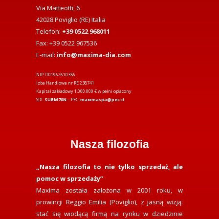
Via Matteotti, 6
42028 Poviglio (RE) Italia
Telefon:
+39 0522 968011
Fax: +39 0522 967536
E-mail:
info@maxima-dia.com
NIP IT01962610356
Izba Handlowa nr RE 238741
Kapitał zakładowy 1.000.000 € w pełni opłacony
SDI:
SUBM70N
– PEC:
maximaspa@pec.it
Nasza filozofia
„Nasza filozofia to nie tylko sprzedaż, ale
pomoc w sprzedaży”
Maxima została założona w 2001 roku, w
prowincji Reggio Emilia (Poviglio), z jasną wizją:
stać się wiodącą firmą na rynku w dziedzinie