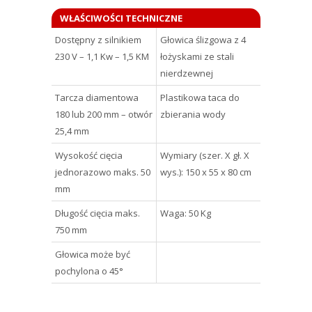
WŁAŚCIWOŚCI TECHNICZNE
Dostępny z silnikiem
Głowica ślizgowa z 4
230 V – 1,1 Kw – 1,5 KM
łożyskami ze stali
nierdzewnej
Tarcza diamentowa
Plastikowa taca do
180 lub 200 mm – otwór
zbierania wody
25,4 mm
Wysokość cięcia
Wymiary (szer. X gł. X
jednorazowo maks. 50
wys.): 150 x 55 x 80 cm
mm
Długość cięcia maks.
Waga: 50 Kg
750 mm
Głowica może być
pochylona o 45°