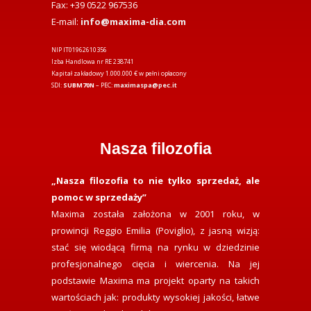
Fax: +39 0522 967536
E-mail:
info@maxima-dia.com
NIP IT01962610356
Izba Handlowa nr RE 238741
Kapitał zakładowy 1.000.000 € w pełni opłacony
SDI:
SUBM70N
– PEC:
maximaspa@pec.it
Nasza filozofia
„Nasza filozofia to nie tylko sprzedaż, ale
pomoc w sprzedaży”
Maxima została założona w 2001 roku, w
prowincji Reggio Emilia (Poviglio), z jasną wizją:
stać się wiodącą firmą na rynku w dziedzinie
profesjonalnego cięcia i wiercenia. Na jej
podstawie Maxima ma projekt oparty na takich
wartościach jak: produkty wysokiej jakości, łatwe