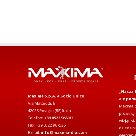
„Nasza f
Maxima S.p.A. a Socio Unico
ale pom
Via Matteotti, 6
Maxima z
42028 Poviglio (RE) Italia
prowincji
Telefon:
+39 0522 968011
wizją: s
Fax: +39 0522 967536
dziedzi
E-mail:
info@maxima-dia.com
wiercen