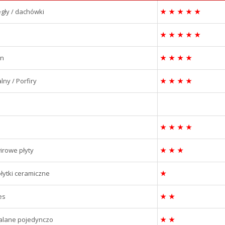
gły / dachówki
★
★
★
★
★
★
★
★
★
★
on
★
★
★
★
lny / Porfiry
★
★
★
★
★
★
★
★
irowe płyty
★
★
★
łytki ceramiczne
★
es
★
★
palane pojedynczo
★
★