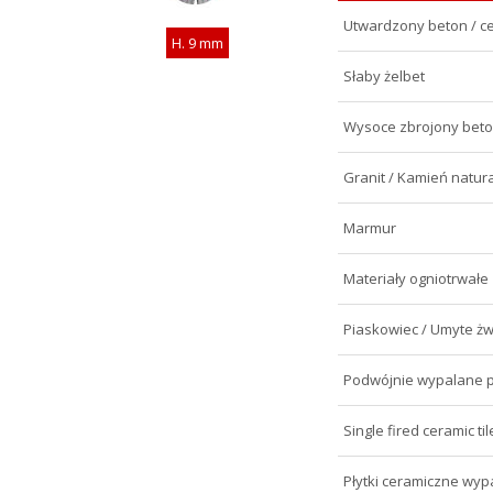
Utwardzony beton / ce
H. 9 mm
Słaby żelbet
Wysoce zbrojony bet
Granit / Kamień natura
Marmur
Materiały ogniotrwałe
Piaskowiec / Umyte żw
Podwójnie wypalane p
Single fired ceramic til
Płytki ceramiczne wy