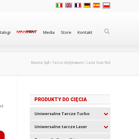
talogi
Media
Store
Kontakt
Maxima SpA
/
Tarcze dedykowane
/
Laser Scan Red
PRODUKTY DO CIĘCIA
eż
Uniwersalne Tarcze Turbo
Uniwersalne tarcze Laser