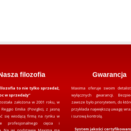
Nasza filozofia
Gwarancja
ilozofia to nie tylko sprzedaż,
Maxima oferuje swoim detalist
oc w sprzedaży”
wyłącznych gwarancji. Bezpie
ostała założona w 2001 roku, w
zawsze było priorytetem, do któr
 Reggio Emilia (Poviglio), z jasną
przykłada największą uwagę wraz
tać się wiodącą firmą na rynku w
i surową kontrolą.
nie profesjonalnego cięcia i
System jakości certyfikowan
ia. Na jej podstawie Maxima ma