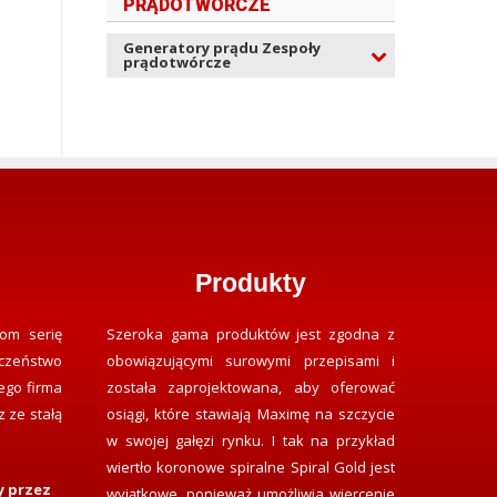
PRĄDOTWÓRCZE
Generatory prądu Zespoły
prądotwórcze
Produkty
om serię
Szeroka gama produktów jest zgodna z
czeństwo
obowiązującymi surowymi przepisami i
ego firma
została zaprojektowana, aby oferować
 ze stałą
osiągi, które stawiają Maximę na szczycie
w swojej gałęzi rynku. I tak na przykład
wiertło koronowe spiralne Spiral Gold jest
y przez
wyjątkowe, ponieważ umożliwia wiercenie