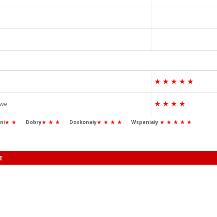
★
★
★
★
★
owe
★
★
★
★
ni
★
★
Dobry
★
★
★
Doskonały
★
★
★
★
Wspaniały
★
★
★
★
★
E