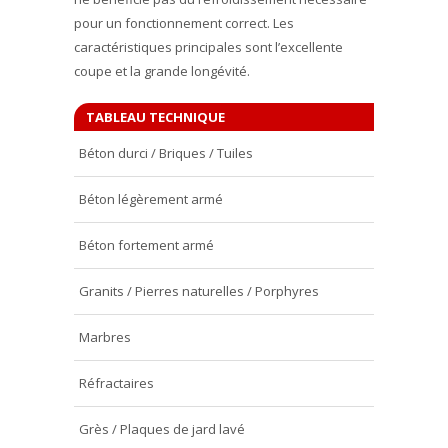
pour un fonctionnement correct. Les
caractéristiques principales sont l’excellente
coupe et la grande longévité.
TABLEAU TECHNIQUE
Béton durci / Briques / Tuiles
★
★
★
Béton légèrement armé
★
★
★
Béton fortement armé
★
★
★
Granits / Pierres naturelles / Porphyres
★
★
★
Marbres
Réfractaires
★
★
★
Grès / Plaques de jard lavé
★
★
★