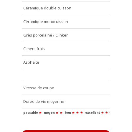
Céramique double cuisson
★
Céramique monocuisson
★
★
Grès porcelainé / Clinker
★
★
Ciment frais
Asphalte
Vitesse de coupe
★
★
★
Durée de vie moyenne
★
★
★
passable
★
moyen
★
★
bon
★
★
★
excellent
★
★
★
★
super
★