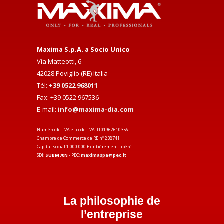
Maxima S.p.A. a Socio Unico
Via Matteotti, 6
42028 Poviglio (RE) Italia
Tél:
+39 0522 968011
Fax: +39 0522 967536
E-mail:
info@maxima-dia.com
Numéro de TVA et code TVA: IT01962610356
Chambre de Commerce de RE n° 238741
Capital social 1.000.000 € entièrement libéré
SDI:
SUBM70N
- PEC:
maximaspa@pec.it
La philosophie de
l’entreprise