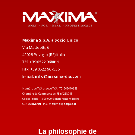
Maxima S.p.A. a Socio Unico
Via Matteotti, 6
42028 Poviglio (RE) Italia
Tél:
+39 0522 968011
Fax: +39 0522 967536
E-mail:
info@maxima-dia.com
Numéro de TVA et code TVA: IT01962610356
Chambre de Commerce de RE n° 238741
Capital social 1.000.000 € entièrement libéré
SDI:
SUBM70N
- PEC:
maximaspa@pec.it
La philosophie de