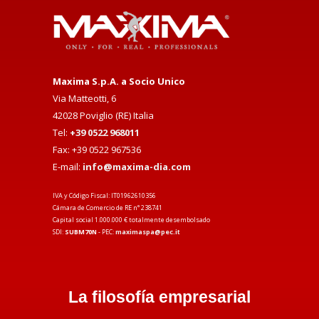
Maxima S.p.A. a Socio Unico
Via Matteotti, 6
42028 Poviglio (RE) Italia
Tel:
+39 0522 968011
Fax: +39 0522 967536
E-mail:
info@maxima-dia.com
IVA y Código Fiscal: IT01962610356
Cámara de Comercio de RE n° 238741
Capital social 1.000.000 € totalmente desembolsado
SDI:
SUBM70N
- PEC:
maximaspa@pec.it
La filosofía empresarial