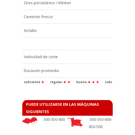
Gres porcelánico / Klinker
Cemento fresco
Asfalto
Velocidad de corte
Duración promedio
suficiente
★
regular
★
★
bueno
★
★
★
sobresaliente
★
PUEDE UTILIZARSE EN LAS MÁQUINAS
SIGUIENTES
300-350-400
300-350-400-
450-500