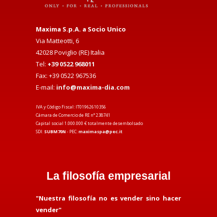
Maxima S.p.A. a Socio Unico
Via Matteotti, 6
42028 Poviglio (RE) Italia
Tel:
+39 0522 968011
Fax: +39 0522 967536
E-mail:
info@maxima-dia.com
IVA y Código Fiscal: IT01962610356
Cámara de Comercio de RE n° 238741
Capital social 1.000.000 € totalmente desembolsado
SDI:
SUBM70N
- PEC:
maximaspa@pec.it
La filosofía empresarial
"Nuestra filosofía no es vender sino hacer
vender"