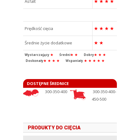
Asfalt
★
★
★
★
Prędkość cięcia
★
★
★
★
Średnie życie dodatkowe
★
★
Wystarczający
★
Średni
★
★
Dobry
★
★
★
Doskonały
★
★
★
★
Wspaniały
★
★
★
★
★
DOSTĘPNE ŚREDNICE
300-350-400
300-350-400-
450-500
PRODUKTY DO CIĘCIA