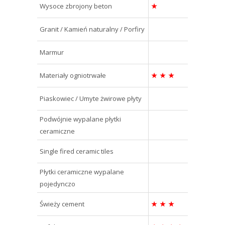
Wysoce zbrojony beton
★
Granit / Kamień naturalny / Porfiry
Marmur
Materiały ogniotrwałe
★
★
★
Piaskowiec / Umyte żwirowe płyty
Podwójnie wypalane płytki
ceramiczne
Single fired ceramic tiles
Płytki ceramiczne wypalane
pojedynczo
Świeży cement
★
★
★