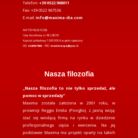
Telefon:
+39 0522 968011
Fax: +39 0522 967536
E-mail:
info@maxima-dia.com
NIP IT01962610356
Izba Handlowa nr RE 238741
Kapitał zakładowy 1.000.000 € w pełni opłacony
SDI:
SUBM70N
– PEC:
maximaspa@pec.it
Nasza filozofia
„Nasza filozofia to nie tylko sprzedaż, ale
pomoc w sprzedaży”
Maxima została założona w 2001 roku, w
prowincji Reggio Emilia (Poviglio), z jasną wizją:
stać się wiodącą firmą na rynku w dziedzinie
profesjonalnego cięcia i wiercenia. Na jej
podstawie Maxima ma projekt oparty na takich