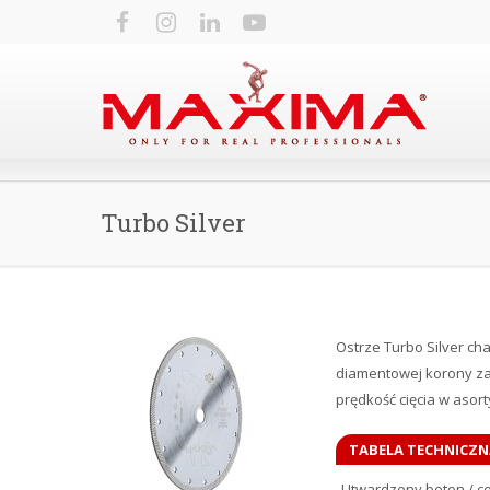
Turbo Silver
Ostrze Turbo Silver cha
diamentowej korony za
prędkość cięcia w aso
TABELA TECHNICZN
Utwardzony beton / ce