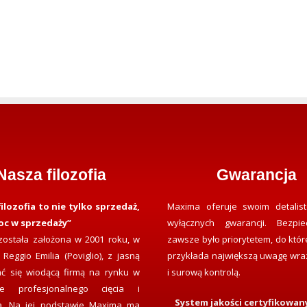
Nasza filozofia
Gwarancja
ilozofia to nie tylko sprzedaż,
Maxima oferuje swoim detalist
oc w sprzedaży”
wyłącznych gwarancji. Bezpie
ostała założona w 2001 roku, w
zawsze było priorytetem, do któr
 Reggio Emilia (Poviglio), z jasną
przykłada największą uwagę wraz
tać się wiodącą firmą na rynku w
i surową kontrolą.
nie profesjonalnego cięcia i
System jakości certyfikowan
ia. Na jej podstawie Maxima ma