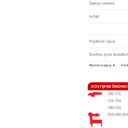
Świeży cement
Asfalt
Prędkość cięcia
Średnie życie dodatk
Wystarczający
★
Śred
DOSTĘPNE ŚREDNIC
105-115
125-150
180-230
250-300-350