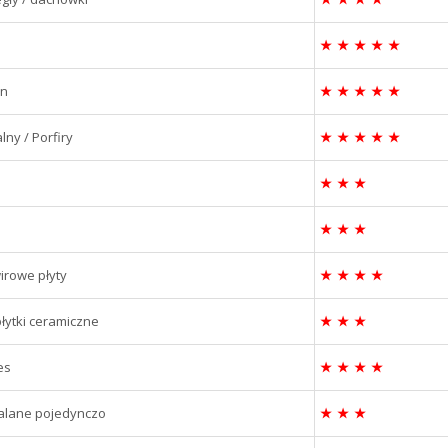
★
★
★
★
★
on
★
★
★
★
★
lny / Porfiry
★
★
★
★
★
★
★
★
★
★
★
irowe płyty
★
★
★
★
łytki ceramiczne
★
★
★
es
★
★
★
★
palane pojedynczo
★
★
★