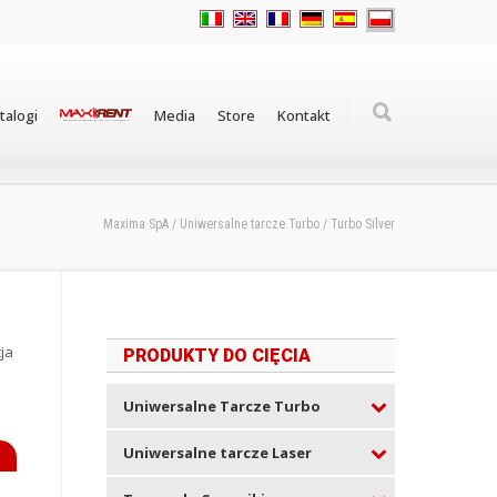
talogi
Media
Store
Kontakt
Maxima SpA
/
Uniwersalne tarcze Turbo
/
Turbo Silver
ja
PRODUKTY DO CIĘCIA
Uniwersalne Tarcze Turbo
Uniwersalne tarcze Laser