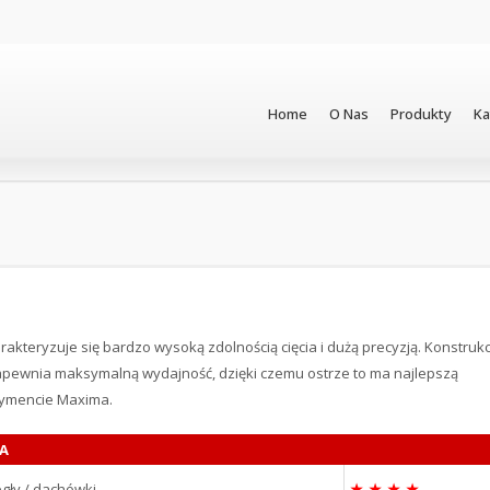
Home
O Nas
Produkty
Ka
rakteryzuje się bardzo wysoką zdolnością cięcia i dużą precyzją. Konstrukc
pewnia maksymalną wydajność, dzięki czemu ostrze to ma najlepszą
rtymencie Maxima.
A
gły / dachówki
★
★
★
★