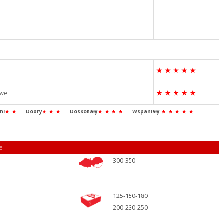
★
★
★
★
★
owe
★
★
★
★
★
ni
★
★
Dobry
★
★
★
Doskonały
★
★
★
★
Wspaniały
★
★
★
★
★
E
300-350
125-150-180
200-230-250