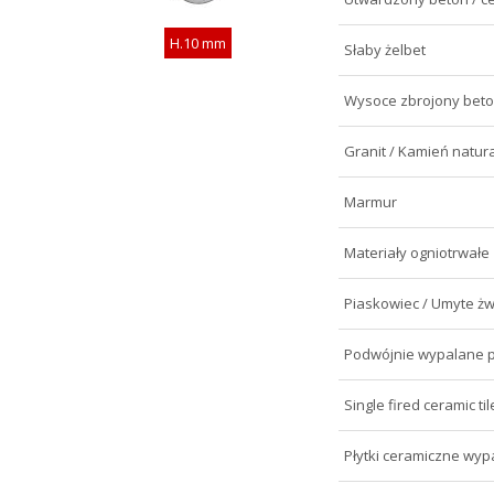
H.10 mm
Słaby żelbet
Wysoce zbrojony bet
Granit / Kamień natura
Marmur
Materiały ogniotrwałe
Piaskowiec / Umyte żw
Podwójnie wypalane p
Single fired ceramic til
Płytki ceramiczne wy