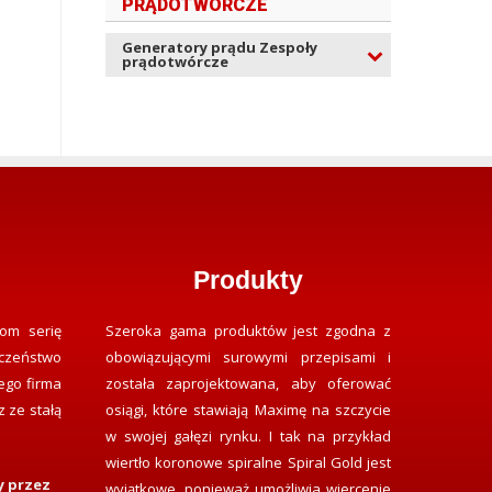
PRĄDOTWÓRCZE
Generatory prądu Zespoły
prądotwórcze
Produkty
om serię
Szeroka gama produktów jest zgodna z
czeństwo
obowiązującymi surowymi przepisami i
ego firma
została zaprojektowana, aby oferować
 ze stałą
osiągi, które stawiają Maximę na szczycie
w swojej gałęzi rynku. I tak na przykład
wiertło koronowe spiralne Spiral Gold jest
y przez
wyjątkowe, ponieważ umożliwia wiercenie