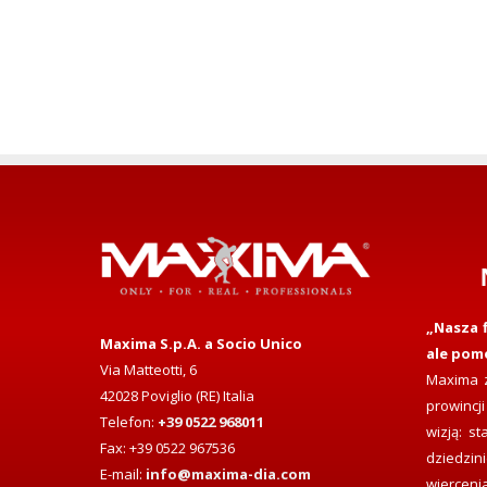
„Nasza f
Maxima S.p.A. a Socio Unico
ale pom
Via Matteotti, 6
Maxima z
42028 Poviglio (RE) Italia
prowincji
Telefon:
+39 0522 968011
wizją: s
Fax: +39 0522 967536
dziedzi
E-mail:
info@maxima-dia.com
wiercen