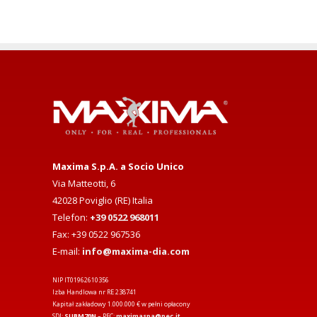
Maxima S.p.A. a Socio Unico
Via Matteotti, 6
42028 Poviglio (RE) Italia
Telefon:
+39 0522 968011
Fax: +39 0522 967536
E-mail:
info@maxima-dia.com
NIP IT01962610356
Izba Handlowa nr RE 238741
Kapitał zakładowy 1.000.000 € w pełni opłacony
SDI:
SUBM70N
– PEC:
maximaspa@pec.it