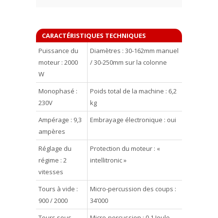
CARACTÉRISTIQUES TECHNIQUES
Puissance du
Diamètres : 30-162mm manuel
moteur : 2000
/ 30-250mm sur la colonne
W
Monophasé :
Poids total de la machine : 6,2
230V
kg
Ampérage : 9,3
Embrayage électronique : oui
ampères
Réglage du
Protection du moteur : «
régime : 2
intellitronic »
vitesses
Tours à vide :
Micro-percussion des coups :
900 / 2000
34’000
Tours sous
Micro-percussion : 0,1 Joule