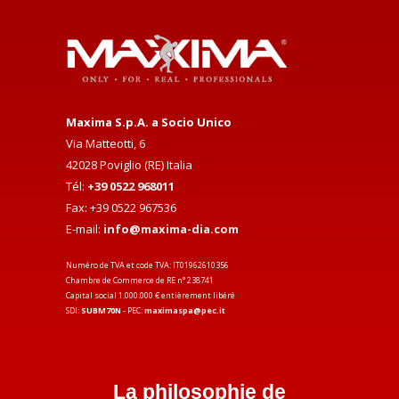
Maxima S.p.A. a Socio Unico
Via Matteotti, 6
42028 Poviglio (RE) Italia
Tél:
+39 0522 968011
Fax: +39 0522 967536
E-mail:
info@maxima-dia.com
Numéro de TVA et code TVA: IT01962610356
Chambre de Commerce de RE n° 238741
Capital social 1.000.000 € entièrement libéré
SDI:
SUBM70N
- PEC:
maximaspa@pec.it
La philosophie de