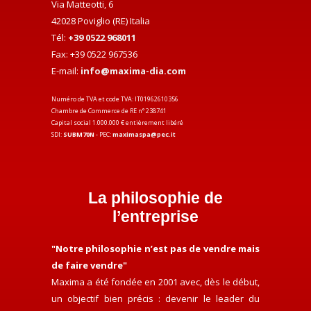
Via Matteotti, 6
42028 Poviglio (RE) Italia
Tél:
+39 0522 968011
Fax: +39 0522 967536
E-mail:
info@maxima-dia.com
Numéro de TVA et code TVA: IT01962610356
Chambre de Commerce de RE n° 238741
Capital social 1.000.000 € entièrement libéré
SDI:
SUBM70N
- PEC:
maximaspa@pec.it
La philosophie de
l’entreprise
"Notre philosophie n’est pas de vendre mais
de faire vendre"
Maxima a été fondée en 2001 avec, dès le début,
un objectif bien précis : devenir le leader du