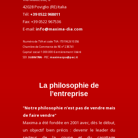
42028 Poviglio (RE) Italia
Tél:
+39 0522 968011
Fax: +39 0522 967536
E-mail:
info@maxima-dia.com
Numéro de TVA et code TVA: IT01962610356
Chambre de Commerce de RE n° 238741
Capital social 1.000.000 € entièrement libéré
SDI:
SUBM70N
- PEC:
maximaspa@pec.it
La philosophie de
l’entreprise
"Notre philosophie n’est pas de vendre mais
de faire vendre"
Maxima a été fondée en 2001 avec, dès le début,
un objectif bien précis : devenir le leader du
secteur de la coupe et du carottage