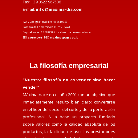
Fax: +39 0522 967536
E-mail:
info@maxima-dia.com
IVA y Código Fiscal: IT01962610356
Cámara de Comercio de RE n° 238741
Capital social 1.000.000 € totalmente desembolsado
SDI:
SUBM70N
- PEC:
maximaspa@pec.it
La filosofía empresarial
"Nuestra filosofía no es vender sino hacer
vender"
Máxima nace en el año 2001 con un objetivo que
inmediatamente resultó bien claro: convertirse
en el líder del sector del corte y de la perforación
profesional. A la base un proyecto fundado
sobre valores como la calidad absoluta de los
productos, la facilidad de uso, las prestaciones