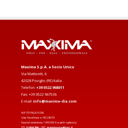
Maxima S.p.A. a Socio Unico
Via Matteotti, 6
42028 Poviglio (RE) Italia
Telefon:
+39 0522 968011
Fax: +39 0522 967536
E-mail:
info@maxima-dia.com
NIP IT01962610356
Izba Handlowa nr RE 238741
Kapitał zakładowy 1.000.000 € w pełni opłacony
SDI:
SUBM70N
– PEC:
maximaspa@pec.it