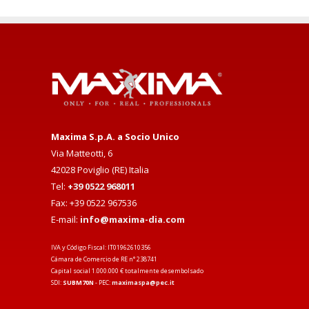
Maxima S.p.A. a Socio Unico
Via Matteotti, 6
42028 Poviglio (RE) Italia
Tel:
+39 0522 968011
Fax: +39 0522 967536
E-mail:
info@maxima-dia.com
IVA y Código Fiscal: IT01962610356
Cámara de Comercio de RE n° 238741
Capital social 1.000.000 € totalmente desembolsado
SDI:
SUBM70N
- PEC:
maximaspa@pec.it