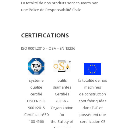
La totalité de nos produits sont couverts par
une Police de Responsabilité Civile
CERTIFICATIONS
ISO 9001:2015 – OSA – EN 13236
système
outils
la totalité de nos
qualité
diamantés
machines
certifié
Certifiés
de construction
UNI EN ISO
« OSA »
sont fabriquées
9001:2015
Organization
dans l’UE et
Certificat n°50
for
possèdent une
100 4566
the Safety of
certification CE