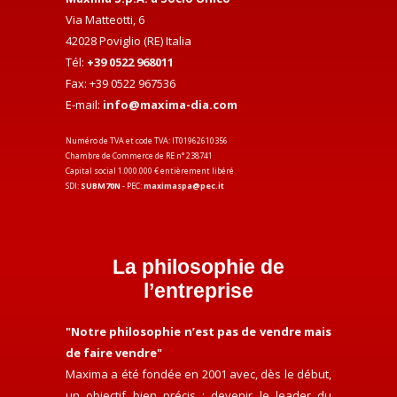
Via Matteotti, 6
42028 Poviglio (RE) Italia
Tél:
+39 0522 968011
Fax: +39 0522 967536
E-mail:
info@maxima-dia.com
Numéro de TVA et code TVA: IT01962610356
Chambre de Commerce de RE n° 238741
Capital social 1.000.000 € entièrement libéré
SDI:
SUBM70N
- PEC:
maximaspa@pec.it
La philosophie de
l’entreprise
"Notre philosophie n’est pas de vendre mais
de faire vendre"
Maxima a été fondée en 2001 avec, dès le début,
un objectif bien précis : devenir le leader du