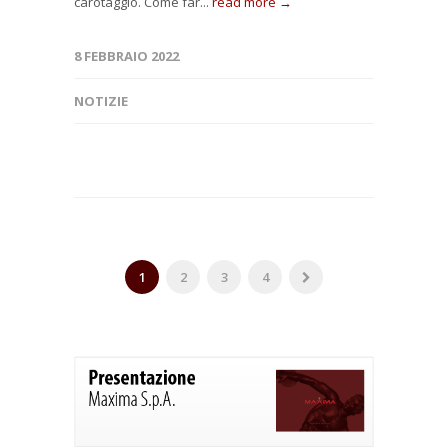
carotaggio. Come far...
read more →
8 FEBBRAIO 2022
NOTIZIE
1
2
3
4