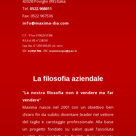
42028 Poviglio (RE) Italia
Tel:
0522 968011
Fax: 0522 967536
info@maxima-dia.com
C.F. - P.Iva: 01962610356
R.E.A di RE n° 238741
Cap. Soc. € 1.000.000,00 int. vers.
SDI:
SUBM70N
- PEC:
maximaspa@pec.it
La filosofia aziendale
"La nostra filosofia non è vendere ma far
vendere"
Maxima nasce nel 2001 con un obiettivo ben
chiaro fin da subito: diventare leader nel settore
del taglio e carotaggio professionale. Alla base
un progetto fondato su valori quali l’assoluta