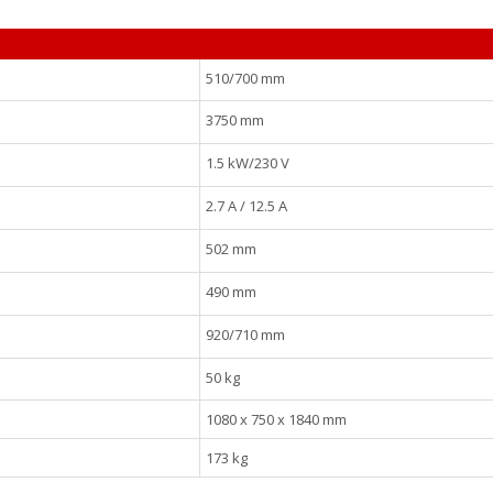
510/700 mm
3750 mm
1.5 kW/230 V
2.7 A / 12.5 A
502 mm
490 mm
920/710 mm
50 kg
1080 x 750 x 1840 mm
173 kg