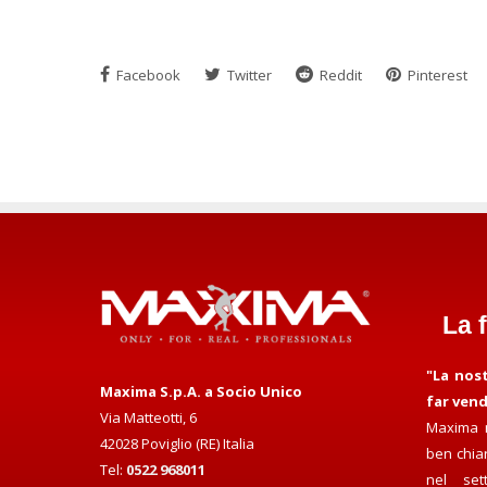
Facebook
Twitter
Reddit
Pinterest
La 
"La nos
Maxima S.p.A. a Socio Unico
far ven
Via Matteotti, 6
Maxima n
42028 Poviglio (RE) Italia
ben chiar
Tel:
0522 968011
nel set