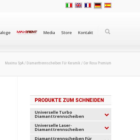
taloge
Media
Store
Kontakt
Maxima SpA
/
Diamanttrennscheiben Für Keramik
/
Cer Rosa Premium
PRODUKTE ZUM SCHNEIDEN
Universelle Turbo
Diamanttrennscheiben
Universelle Laser-
Diamanttrennscheiben
Diamanttrennscheiben Für