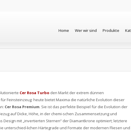
Home
Wer wir sind
Produkte
Ka
lutionierte
Cer Rosa Turbo
den Markt der extrem dünnen
ür Feinsteinzeug: heute bietet Maxima die natürliche Evolution dieser
an:
Cer Rosa Premium
. Sie ist das perfekte Beispiel für die Evolution der
Bezug auf Dicke, Höhe, in der chemi-schen Zusammensetzung und
 Design mit „invertierten Sternen“ der Diamantkrone optimiert; letztere
 die unterschied-lichen Härtegrade und Formate der modernen Fliesen und