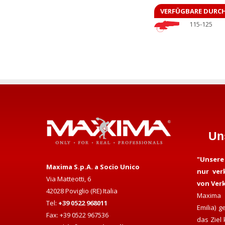
VERFÜGBARE DURC
115-125
Un
"Unsere
Maxima S.p.A. a Socio Unico
nur ver
Via Matteotti, 6
von Ver
42028 Poviglio (RE) Italia
Maxima 
Tel:
+39 0522 968011
Emilia) 
Fax: +39 0522 967536
das Ziel