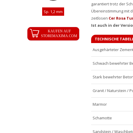
garantiert trotz der S
Übereinstimmung mit de
Sp. 1,2 mm
zeitlosen
Cer Rosa Tu
Ist auch in der Versi
TECHNISCHE TABEL
Ausgehärteter Zement
Schwach bewehrter B
Stark bewehrter Beto
Granit / Naturstein / 
Marmor
Schamotte
Sandstein / Waschbet