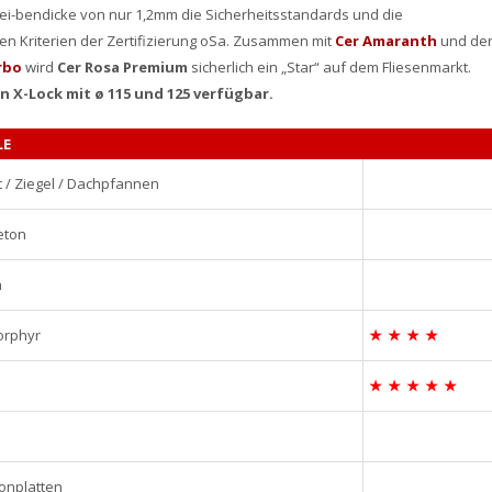
chei-bendicke von nur 1,2mm die Sicherheitsstandards und die
n Kriterien der Zertifizierung oSa. Zusammen mit
Cer Amaranth
und de
rbo
wird
Cer Rosa Premium
sicherlich ein „Star“ auf dem Fliesenmarkt.
on X-Lock mit ø 115 und 125 verfügbar.
LE
 / Ziegel / Dachpfannen
eton
n
Porphyr
★
★
★
★
★
★
★
★
★
onplatten