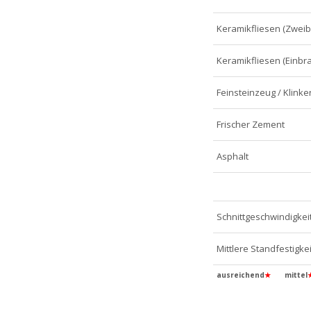
Keramikfliesen (Zwei
Keramikfliesen (Einbr
Feinsteinzeug / Klinke
Frischer Zement
Asphalt
Schnittgeschwindigkei
Mittlere Standfestigkei
ausreichend
★
mittel