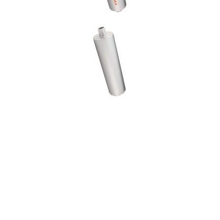
Die
Diamantbohrkrone Silber 450
ist ideal für das
Anfertigen mittlerer bis großer Bohrungen geeignet.
Diese Diamantbohrkrone wird auf Maschinen mit
Wasserkühlung mit Anschluss 1“1/4 montiert. Sie
hat dieselben Eigenschaften wie die