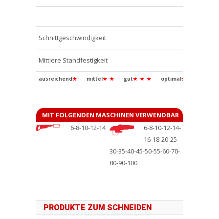
Schnittgeschwindigkeit
Mittlere Standfestigkeit
ausreichend
★
mittel
★
★
gut
★
★
★
optimal
★
★
★
★
MIT FOLGENDEN MASCHINEN VERWENDBAR
6-8-10-12-14
6-8-10-12-14-
16-18-20-25-
30-35-40-45-50-55-60-70-
80-90-100
PRODUKTE ZUM SCHNEIDEN