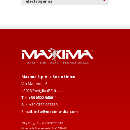
electrógenos
Maxima S.p.A. a Socio Unico
Via Matteotti, 6
42028 Poviglio (RE) Italia
Tel:
+39 0522 968011
Fax: +39 0522 967536
E-mail:
info@maxima-dia.com
IVA y Código Fiscal: IT01962610356
Cámara de Comercio de RE n° 238741