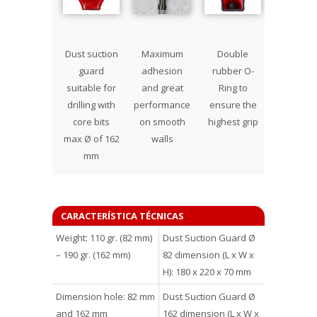
Dust suction
Maximum
Double
guard
adhesion
rubber O-
suitable for
and great
Ring to
drilling with
performance
ensure the
core bits
on smooth
highest grip
max Ø of 162
walls
mm
CARACTERÍSTICA TÉCNICAS
Weight: 110 gr. (82 mm)
Dust Suction Guard Ø
– 190 gr. (162 mm)
82 dimension (L x W x
H): 180 x 220 x 70 mm
Dimension hole: 82 mm
Dust Suction Guard Ø
and 162 mm
162 dimension (L x W x