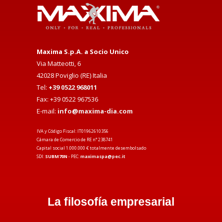
Maxima S.p.A. a Socio Unico
Via Matteotti, 6
42028 Poviglio (RE) Italia
Tel:
+39 0522 968011
Fax: +39 0522 967536
E-mail:
info@maxima-dia.com
IVA y Código Fiscal: IT01962610356
Cámara de Comercio de RE n° 238741
Capital social 1.000.000 € totalmente desembolsado
SDI:
SUBM70N
- PEC:
maximaspa@pec.it
La filosofía empresarial